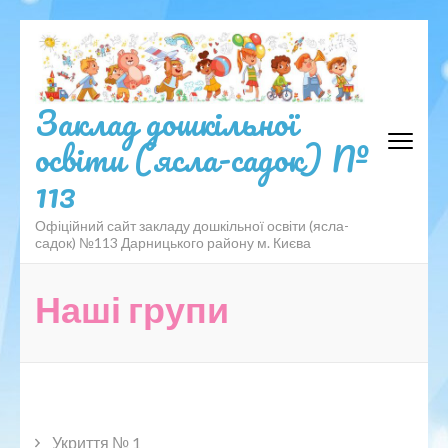
Перейти
до
вмісту
(натисніть
Заклад дошкільної
Enter)
освіти (ясла-садок) №
113
Офіційний сайт закладу дошкільної освіти (ясла-
садок) №113 Дарницького району м. Києва
Наші групи
Укриття № 1