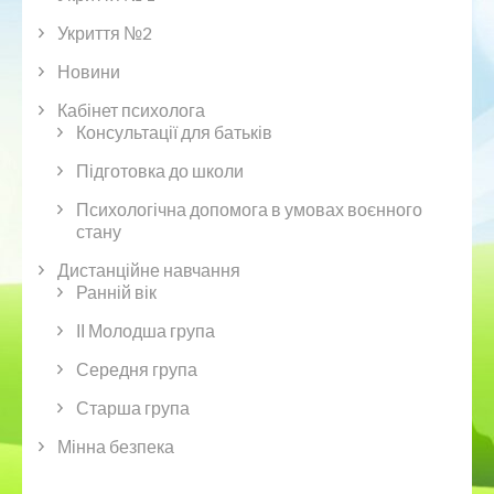
Укриття №2
Новини
Кабінет психолога
Консультації для батьків
Підготовка до школи
Психологічна допомога в умовах воєнного
стану
Дистанційне навчання
Ранній вік
ІІ Молодша група
Середня група
Старша група
Мінна безпека