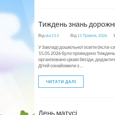
Тиждень знань дорожн
Від
dnz113
Від
15 Травня, 2026
У Закладі дошкільної освіти (ясла-с
15.05.2026 було проведено Тиждень
організовано цікаві бесіди, дидактичн
Дітей ознайомили з …
ЧИТАТИ ДАЛІ
День матусі