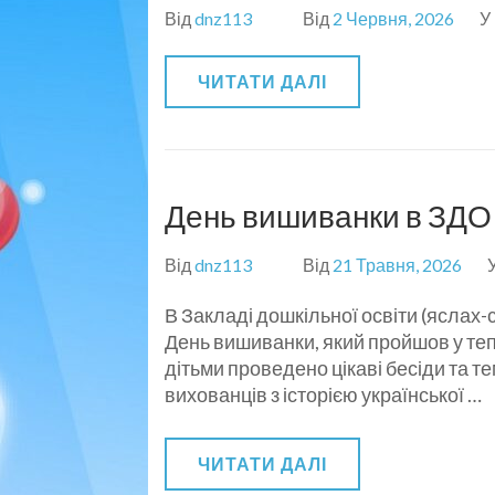
Від
dnz113
Від
2 Червня, 2026
У
ЧИТАТИ ДАЛІ
День вишиванки в ЗДО
Від
dnz113
Від
21 Травня, 2026
В Закладі дошкільної освіти (яслах
День вишиванки, який пройшов у тепл
дітьми проведено цікаві бесіди та т
вихованців з історією української …
ЧИТАТИ ДАЛІ