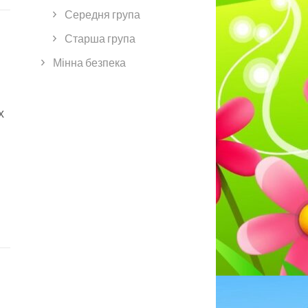
Середня група
Старша група
Мінна безпека
х
и