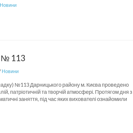
Новини
 № 113
У
Новини
-садку) №113 Дарницького району м. Києва проведено
ій, патріотичній та творчій атмосфері. Протягом дня з
ематичні заняття, під час яких вихователі ознайомили