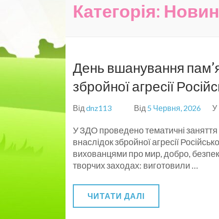
Категорія:
Нови
День вшанування пам’ят
збройної агресії Росій
Від
dnz113
Від
5 Червня, 2026
У
У ЗДО проведено тематичні заняття т
внаслідок збройної агресії Російськ
вихованцями про мир, добро, безпеку
творчих заходах: виготовили …
ЧИТАТИ ДАЛІ