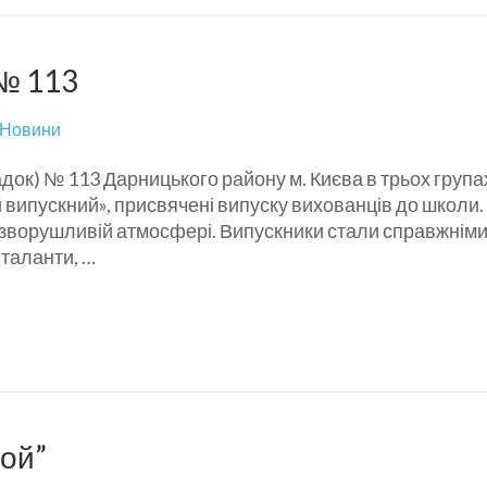
 № 113
Новини
адок) № 113 Дарницького району м. Києва в трьох група
й випускний», присвячені випуску вихованців до школи.
а зворушливій атмосфері. Випускники стали справжнім
 таланти, …
рой”