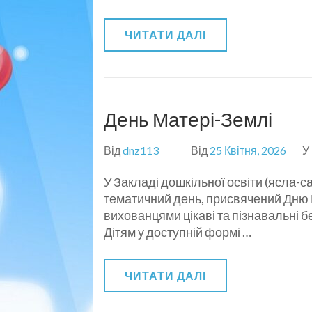
ЧИТАТИ ДАЛІ
День Матері-Землі
Від
dnz113
Від
25 Квітня, 2026
У
У Закладі дошкільної освіти (ясла-
тематичний день, присвячений Дню 
вихованцями цікаві та пізнавальні бе
Дітям у доступній формі …
ЧИТАТИ ДАЛІ