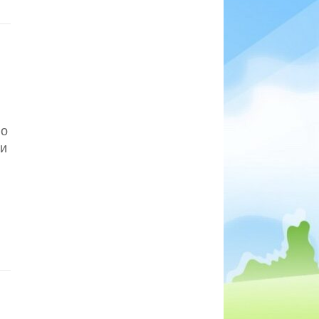
по
ми