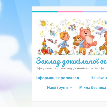
Перейти
до
вмісту
(натисніть
Enter)
Заклад дошкільної о
Офіційний сайт закладу дошкільної освіти (я
Інформація про заклад
Наші ко
Наші групи
Мінна безпека