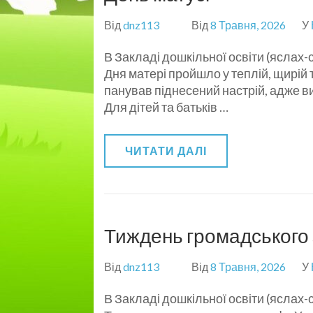
Від
dnz113
Від
8 Травня, 2026
У
В Закладі дошкільної освіти (яслах
Дня матері пройшло у теплій, щирій 
панував піднесений настрій, адже в
Для дітей та батьків …
ЧИТАТИ ДАЛІ
Тиждень громадського 
Від
dnz113
Від
8 Травня, 2026
У
В Закладі дошкільної освіти (яслах