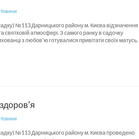
Новини
-садку) №113 Дарницького району м. Києва відзначення
та святковій атмосфері. З самого ранку в садочку
ихованці з любов’ю готувалися привітати своїх матусь.
здоров’я
Новини
-садку) №113 Дарницького району м. Києва проведено