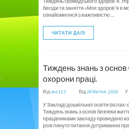
Тиждень громадського здоров’я. Упр
бесіди та заняття «Моє здоров’я в мо
ознайомилися з важливістю …
ЧИТАТИ ДАЛІ
Тиждень знань з основ 
охорони праці.
Від
dnz113
Від
28 Квітня, 2026
У
У Закладі дошкільної освіти (яслах
Тиждень знань з основ безпеки життє
працівниками закладу проведено конс
розглянуто питання дотримання пр