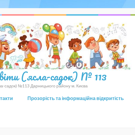
світи (ясла-садок) № 113
сла-садок) №113 Дарницького району м. Києва
нтакти
Прозорість та інформаційна відкритість