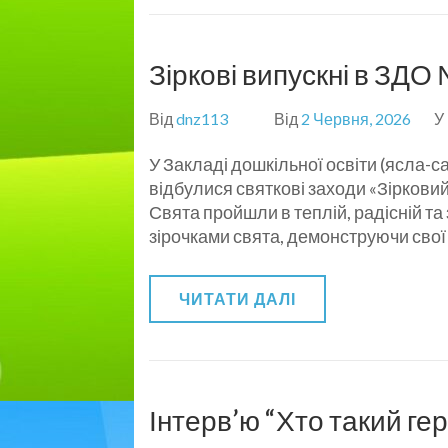
Зіркові випускні в ЗДО
Від
dnz113
Від
2 Червня, 2026
У
У Закладі дошкільної освіти (ясла-с
відбулися святкові заходи «Зіркови
Свята пройшли в теплій, радісній т
зірочками свята, демонструючи свої
ЧИТАТИ ДАЛІ
Інтерв’ю “Хто такий ге