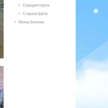
Середня група
Старша група
Мінна безпека