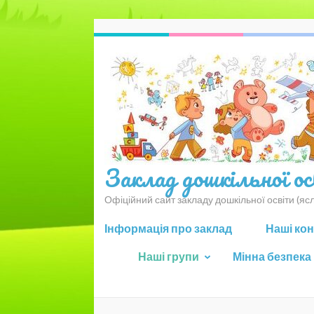
Перейти
до
вмісту
(натисніть
Enter)
Заклад дошкільної о
Офіційний сайт закладу дошкільної освіти (я
Інформація про заклад
Наші ко
Наші групи
Мінна безпека