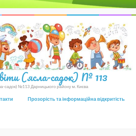
світи (ясла-садок) № 113
сла-садок) №113 Дарницького району м. Києва
нтакти
Прозорість та інформаційна відкритість