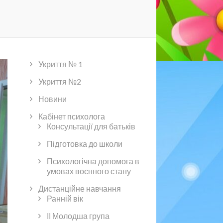
Укриття № 1
Укриття №2
Новини
Кабінет психолога
Консультації для батьків
Підготовка до школи
Психологічна допомога в
умовах воєнного стану
Дистанційне навчання
Ранній вік
ІІ Молодша група