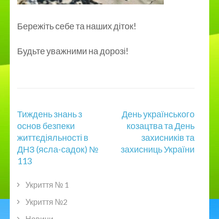
Бережіть себе та наших діток!
Будьте уважними на дорозі!
Навігація
Тиждень знань з
День українського
записів
основ безпеки
козацтва та День
життєдіяльності в
захисників та
ДНЗ (ясла-садок) №
захисниць України
113
Укриття № 1
Укриття №2
Новини