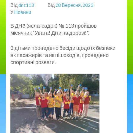
Від
dnz113
Від
28 Вересня, 2023
У
Новини
В ДНЗ (ясла-садок) № 113 пройшов
місячник “Увага! Діти на дорозі!”.
З дітьми проведено бесіди щодо їх безпеки
як пасажирів та як пішоходів, проведено
спортивні розваги.