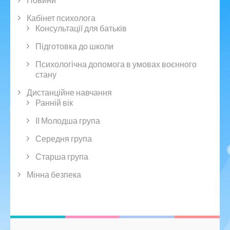
Кабінет психолога
Консультації для батьків
Підготовка до школи
Психологічна допомога в умовах воєнного
стану
Дистанційне навчання
Ранній вік
ІІ Молодша група
Середня група
Старша група
Мінна безпека