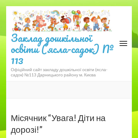
Перейти
до
вмісту
(натисніть
Заклад дошкільної
Enter)
освіти (ясла-садок) №
113
Офіційний сайт закладу дошкільної освіти (ясла-
садок) №113 Дарницького району м. Києва
Місячник “Увага! Діти на
дорозі!”