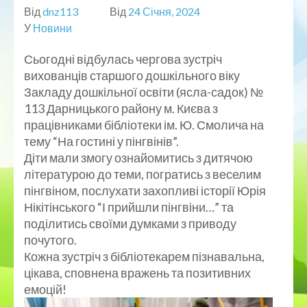
Від
dnz113
Від
24 Січня, 2024
У
Новини
Сьогодні відбулась чергова зустріч
вихованців старшого дошкільного віку
Закладу дошкільної освіти (ясла-садок) №
113 Дарницького району м. Києва з
працівниками бібліотеки ім. Ю. Смолича на
тему “На гостині у пінгвінів”.
Діти мали змогу ознайомитись з дитячою
літературою до теми, погратись з веселим
пінгвіном, послухати захопливі історії Юрія
Нікітінського “І прийшли пінгвіни…” та
поділитись своїми думками з приводу
почутого.
Кожна зустріч з бібліотекарем пізнавальна,
цікава, сповнена вражень та позитивних
емоцій!