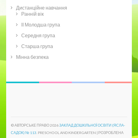
Дистанційне навчання
Ранній вік
ІІ Молодша група
Середня група
Старша група
Мінна безпека
© АВТОРСЬКЕ ПРАВО 2026
ЗАКЛАД ДОШКІЛЬНОЇ ОСВІТИ (ЯСЛА-
САДОК) № 113
. PRESCHOOL AND KINDERGARTEN | РОЗРОБЛЕНА