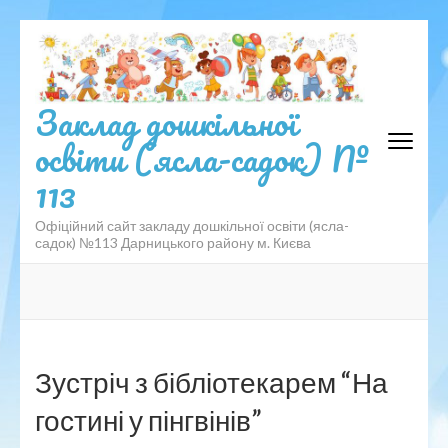
Перейти
до
вмісту
(натисніть
Заклад дошкільної
Enter)
освіти (ясла-садок) №
113
Офіційний сайт закладу дошкільної освіти (ясла-
садок) №113 Дарницького району м. Києва
Зустріч з бібліотекарем “На
гостині у пінгвінів”