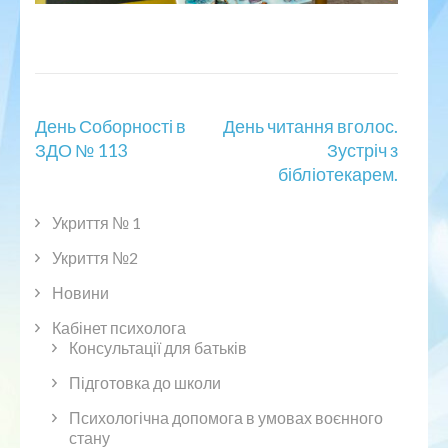
Навігація
День Соборності в
День читання вголос.
записів
ЗДО № 113
Зустріч з
бібліотекарем.
Укриття № 1
Укриття №2
Новини
Кабінет психолога
Консультації для батьків
Підготовка до школи
Психологічна допомога в умовах воєнного
стану