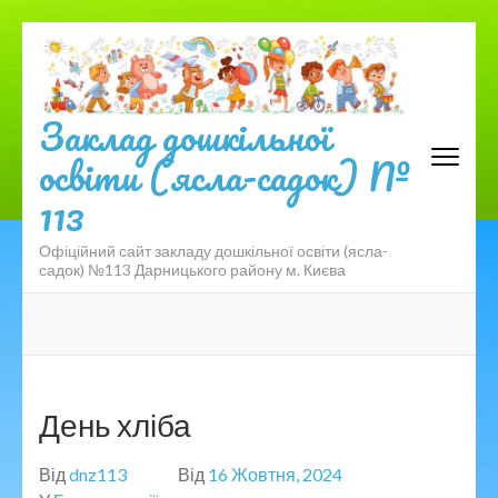
Перейти
до
вмісту
(натисніть
Заклад дошкільної
Enter)
освіти (ясла-садок) №
113
Офіційний сайт закладу дошкільної освіти (ясла-
садок) №113 Дарницького району м. Києва
День хліба
Від
dnz113
Від
16 Жовтня, 2024