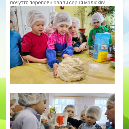
почуття переповнювали серця малюків!