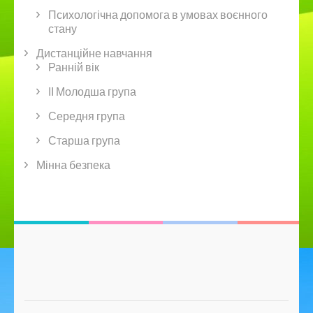
Психологічна допомога в умовах воєнного
стану
Дистанційне навчання
Ранній вік
ІІ Молодша група
Середня група
Старша група
Мінна безпека