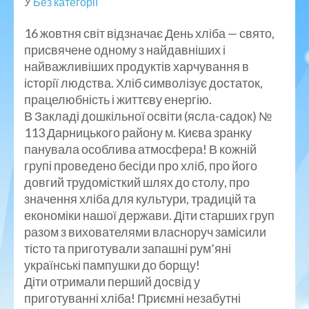
У
Без категорії
16 жовтня світ відзначає День хліба — свято,
присвячене одному з найдавніших і
найважливіших продуктів харчування в
історії людства. Хліб символізує достаток,
працелюбність і життєву енергію.
В Закладі дошкільної освіти (ясла-садок) №
113 Дарницького району м. Києва зранку
панувала особлива атмосфера! В кожній
групі проведено бесіди про хліб, про його
довгий трудомісткий шлях до столу, про
значення хліба для культури, традицій та
економіки нашої держави. Діти старших груп
разом з вихователями власноруч замісили
тісто та приготували запашні рум’яні
українські пампушки до борщу!
Діти отримали перший досвід у
приготуванні хліба! Приємні незабутні