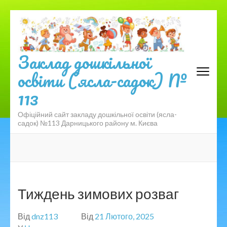
Перейти
до
вмісту
(натисніть
Заклад дошкільної
Enter)
освіти (ясла-садок) №
113
Офіційний сайт закладу дошкільної освіти (ясла-
садок) №113 Дарницького району м. Києва
Тиждень зимових розваг
Від
dnz113
Від
21 Лютого, 2025