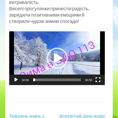
витривалість.
Веселі прогулянки принесли радість,
зарядили позитивними емоціями й
створили чудові зимові спогади!
Відеопрогравач
00:00
00:55
Навігація
Тиждень знань з
Всесвітній день води