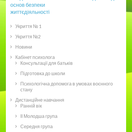
записів
основ безпеки
життєдіяльності
Укриття № 1
Укриття №2
Новини
Кабінет психолога
Консультації для батьків
Підготовка до школи
Психологічна допомога в умовах воєнного
стану
Дистанційне навчання
Ранній вік
ІІ Молодша група
Середня група