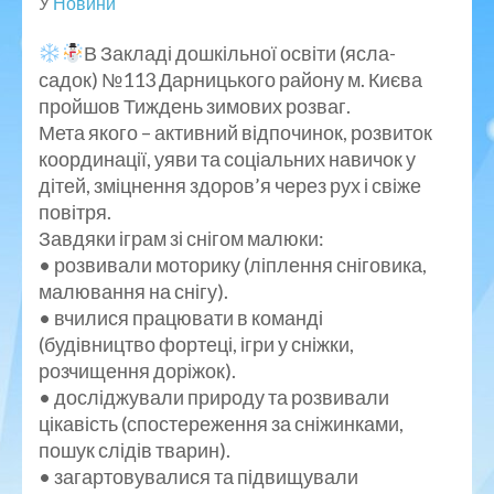
У
Новини
В Закладі дошкільної освіти (ясла-
садок) №113 Дарницького району м. Києва
пройшов Тиждень зимових розваг.
Мета якого – активний відпочинок, розвиток
координації, уяви та соціальних навичок у
дітей, зміцнення здоров’я через рух і свіже
повітря.
Завдяки іграм зі снігом малюки:
• розвивали моторику (ліплення сніговика,
малювання на снігу).
• вчилися працювати в команді
(будівництво фортеці, ігри у сніжки,
розчищення доріжок).
• досліджували природу та розвивали
цікавість (спостереження за сніжинками,
пошук слідів тварин).
• загартовувалися та підвищували