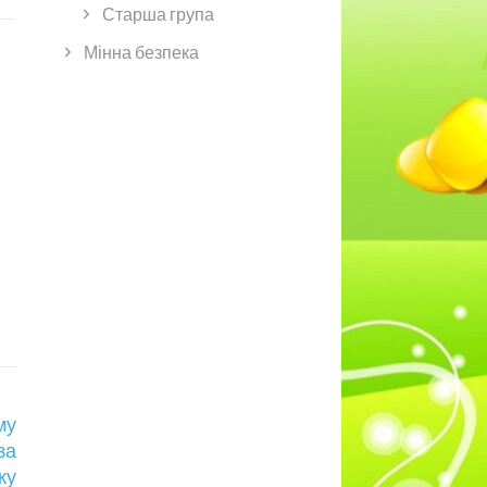
Старша група
Мінна безпека
му
за
ку