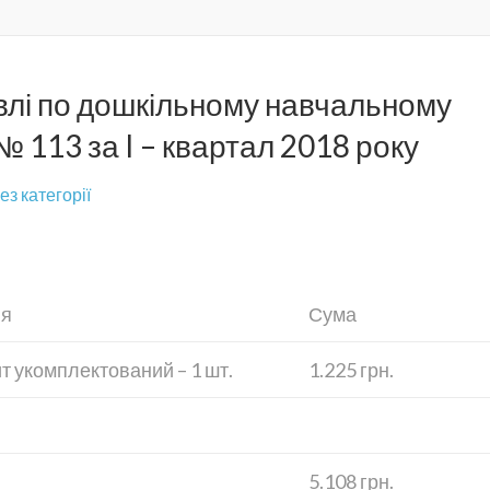
івлі по дошкільному навчальному
№ 113 за I – квартал 2018 року
ез категорії
ня
Сума
 укомплектований – 1 шт.
1.225 грн.
5.108 грн.