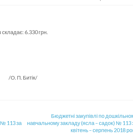
складає: 6.330 грн.
 /О. П. Битік/
Бюджетні закупівлі по дошкільно
 № 113 за
навчальному закладу (ясла – садок) № 113 
квітень – серпень 2018 ро