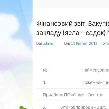
Фінансовий звіт. Закуп
закладу (ясла – садок) 
Від
admin
Від
11 Квітня, 2018
У
Б
№
Найменуван
1.
Пожежний щит
Придбано ПП «Онікс – Освіта»
2.
Куточок природи – 2 шт.