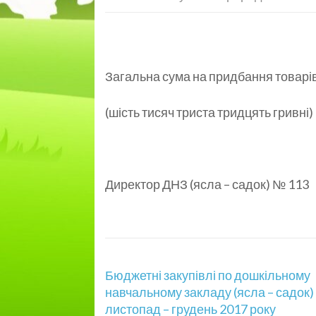
Загальна сума на придбання товарів 
(шість тисяч триста тридцять гривні)
Директор ДНЗ (ясла – садок) № 113
Навігація
Бюджетні закупівлі по дошкільному
записів
навчальному закладу (ясла – садок)
листопад – грудень 2017 року