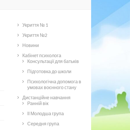
Укриття № 1
Укриття №2
Новини
Кабінет психолога
Консультації для батьків
Підготовка до школи
Психологічна допомога в
умовах воєнного стану
Дистанційне навчання
Ранній вік
ІІ Молодша група
Середня група