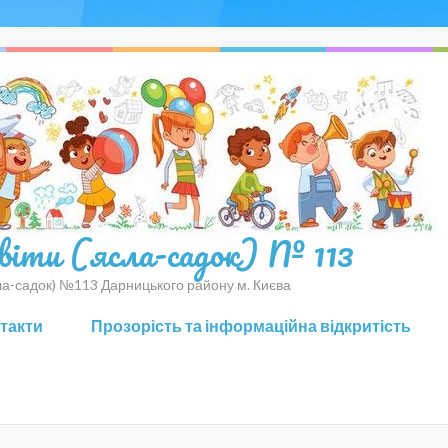
світи (ясла-садок) № 113
сла-садок) №113 Дарницького району м. Києва
нтакти
Прозорість та інформаційна відкритість