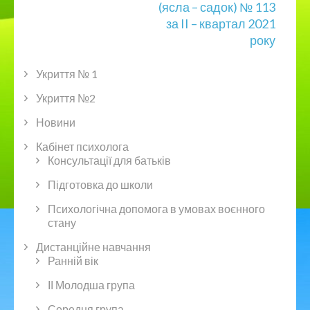
(ясла – садок) № 113
за II – квартал 2021
року
Укриття № 1
Укриття №2
Новини
Кабінет психолога
Консультації для батьків
Підготовка до школи
Психологічна допомога в умовах воєнного
стану
Дистанційне навчання
Ранній вік
ІІ Молодша група
Середня група