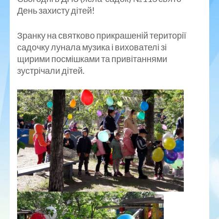
День захисту дітей!
Зранку на святково прикрашеній території
садочку лунала музика і вихователі зі
щирими посмішками та привітаннями
зустрічали дітей.