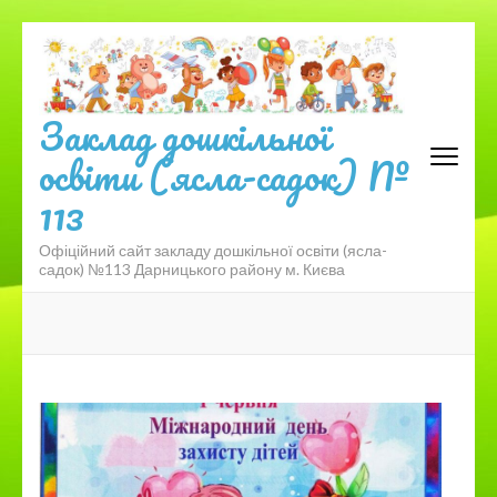
Перейти
до
вмісту
(натисніть
Заклад дошкільної
Enter)
освіти (ясла-садок) №
113
Офіційний сайт закладу дошкільної освіти (ясла-
садок) №113 Дарницького району м. Києва