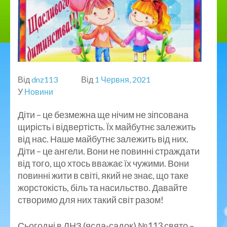
Від
dnz113
Від
1 Червня, 2021
У
Новини
Діти – це безмежна ще нічим не зіпсована
щирість і відвертість. Їх майбутнє залежить
від нас. Наше майбутнє залежить від них.
Діти – це ангели. Вони не повинні страждати
від того, що хтось вважає їх чужими. Вони
повинні жити в світі, який не знає, що таке
жорстокість, біль та насильство. Давайте
створимо для них такий світ разом!
Сьогодні в ДНЗ (ясла-садок) №113 свято –