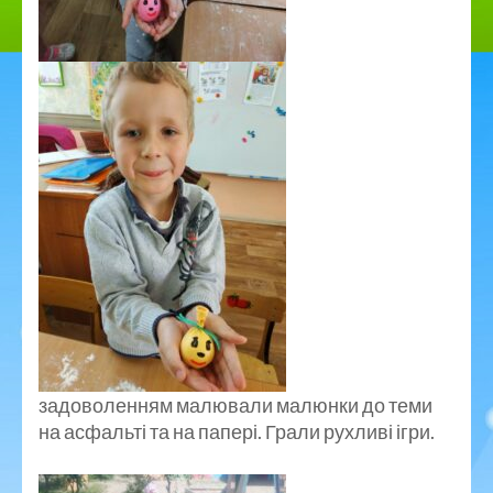
задоволенням малювали малюнки до теми
на асфальті та на папері. Грали рухливі ігри.