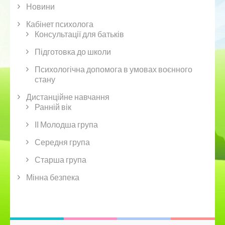
Новини
Кабінет психолога
Консультації для батьків
Підготовка до школи
Психологічна допомога в умовах воєнного
стану
Дистанційне навчання
Ранній вік
ІІ Молодша група
Середня група
Старша група
Мінна безпека