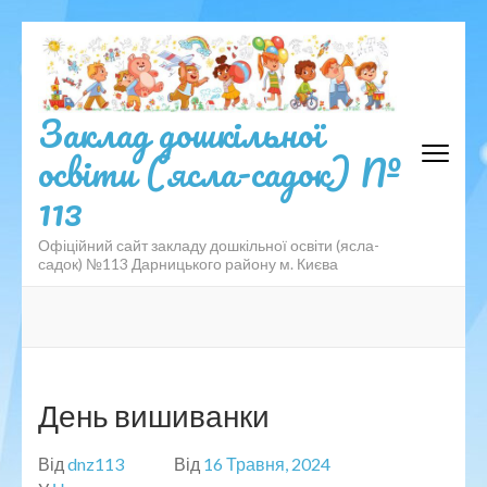
Перейти
до
вмісту
(натисніть
Заклад дошкільної
Enter)
освіти (ясла-садок) №
113
Офіційний сайт закладу дошкільної освіти (ясла-
садок) №113 Дарницького району м. Києва
День вишиванки
Від
dnz113
Від
16 Травня, 2024