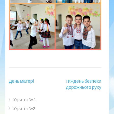
Навігація
День матері
Тиждень безпеки
записів
дорожнього руху
Укриття № 1
Укриття №2