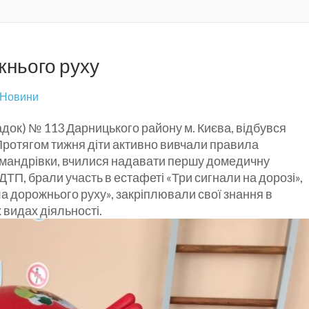
жнього руху
Новини
адок) № 113 Дарницького району м. Києва, відбувся
Протягом тижня діти активно вивчали правила
 мандрівки, вчилися надавати першу домедичну
ТП, брали участь в естафеті «Три сигнали на дорозі»,
а дорожнього руху», закріплювали свої знання в
 видах діяльності.