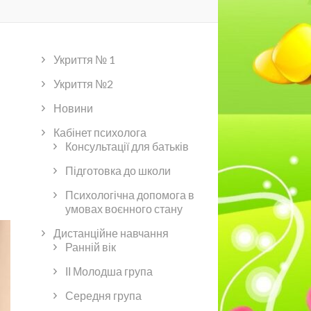
Укриття № 1
Укриття №2
Новини
Кабінет психолога
Консультації для батьків
Підготовка до школи
Психологічна допомога в
умовах воєнного стану
Дистанційне навчання
Ранній вік
ІІ Молодша група
Середня група