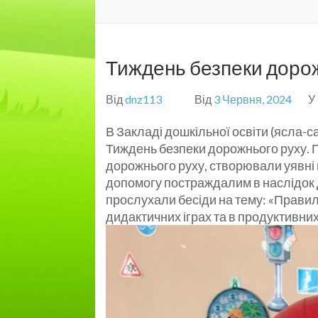
Тиждень безпеки доро
Від
dnz113
Від
3 Червня, 2024
У
В Закладі дошкільної освіти (ясла-с
Тиждень безпеки дорожнього руху. 
дорожнього руху, створювали уявні
допомогу постраждалим в наслідок Д
прослухали бесіди на тему: «Правил
дидактичних іграх та в продуктивних