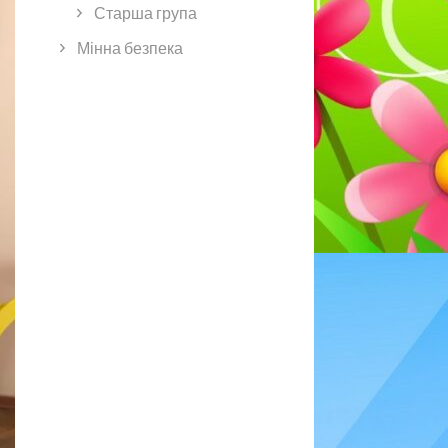
Старша група
Мінна безпека