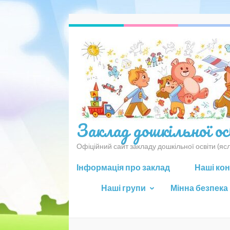
Перейти
до
вмісту
(натисніть
Enter)
Заклад дошкільної о
Офіційний сайт закладу дошкільної освіти (я
Інформація про заклад
Наші ко
Наші групи
Мінна безпека