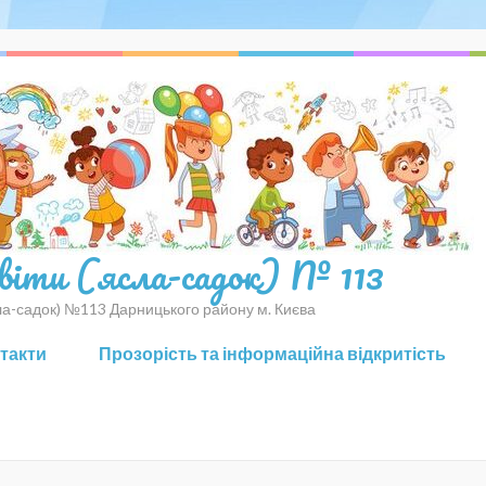
світи (ясла-садок) № 113
сла-садок) №113 Дарницького району м. Києва
нтакти
Прозорість та інформаційна відкритість