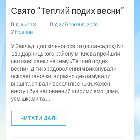
Свято “Теплий подих весни”
Від
dnz113
Від
27 Березня, 2026
У
Новини
У Закладі дошкільної освіти (ясла-садок) №
113 Дарницького району м. Києва пройшли
святкові ранки на тему «Теплий подих
весни». Діти із задоволенням виконували
яскраві таночки, виразно декламували
вірші та співали веселі пісеньки. Кожен
виступ був наповнений щирими емоціями,
усмішками та …
ЧИТАТИ ДАЛІ