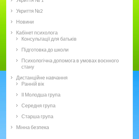
Укриття №2
Новини
Кабінет психолога
Консультації для батьків
Підготовка до школи
Психологічна допомога в умовах воєнного
стану
Дистанційне навчання
Ранній вік
ІІ Молодша група
Середня група
Старша група
Мінна безпека