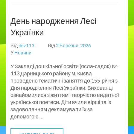
День народження Лесі
Українки
Від
dnz113
Від
2 Березня, 2026
У
Новини
У Закладі дошкільної освіти (ясла-садок) №
113 Дарницького району м. Києва
проведено тематичні заняття до 155-річчя з
Дня народження Лесі Українки. Вихованці
ознайомилися з життям і творчістю видатної
української поетеси. Діти вчили вірші та із
задоволенням декламували їх за
допомогою …