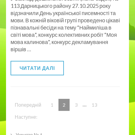
113 Дарницького району 27.10.2025 року
відзначили День української писемності та
мови. В кожній віковій групі проведено цікаві
пізнавальні бесіди на тему “Наймиліша в
світі мова”, конкурс колективних робіт “Моя
мова калинова”, конкурс декламування
віршів …
ЧИТАТИ ДАЛІ
Пагінація
…
Сторінку
Сторінку
Сторінку
Сторінку
Попередній
1
2
3
13
записів
Наступне:
Укриття № 1