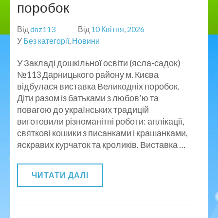
поробок
Від
dnz113
Від
10 Квітня, 2026
У
Без категорії
,
Новини
У Закладі дошкільної освіти (ясла-садок)
№113 Дарницького району м. Києва
відбулася виставка Великодніх поробок.
Діти разом із батьками з любов’ю та
повагою до українських традицій
виготовили різноманітні роботи: аплікації,
святкові кошики з писанками і крашанками,
яскравих курчаток та кроликів. Виставка …
ЧИТАТИ ДАЛІ