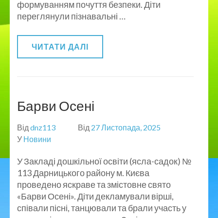
формуванням почуття безпеки. Діти
переглянули пізнавальні …
ЧИТАТИ ДАЛІ
Барви Осені
Від
dnz113
Від
27 Листопада, 2025
У
Новини
У Закладі дошкільної освіти (ясла-садок) №
113 Дарницького району м. Києва
проведено яскраве та змістовне свято
«Барви Осені». Діти декламували вірші,
співали пісні, танцювали та брали участь у