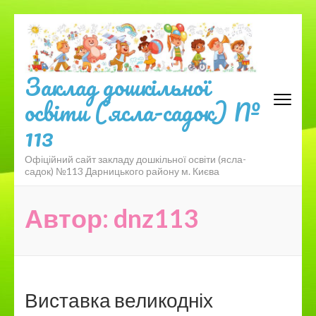
Перейти
до
вмісту
(натисніть
Заклад дошкільної
Enter)
освіти (ясла-садок) №
113
Офіційний сайт закладу дошкільної освіти (ясла-
садок) №113 Дарницького району м. Києва
Автор:
dnz113
Виставка великодніх