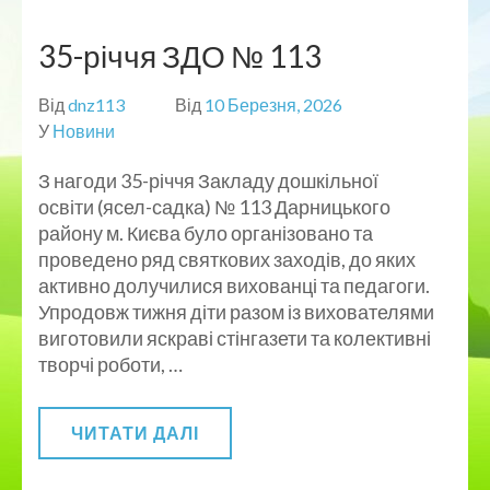
35-річчя ЗДО № 113
Від
dnz113
Від
10 Березня, 2026
У
Новини
З нагоди 35-річчя Закладу дошкільної
освіти (ясел-садка) № 113 Дарницького
району м. Києва було організовано та
проведено ряд святкових заходів, до яких
активно долучилися вихованці та педагоги.
Упродовж тижня діти разом із вихователями
виготовили яскраві стінгазети та колективні
творчі роботи, …
ЧИТАТИ ДАЛІ