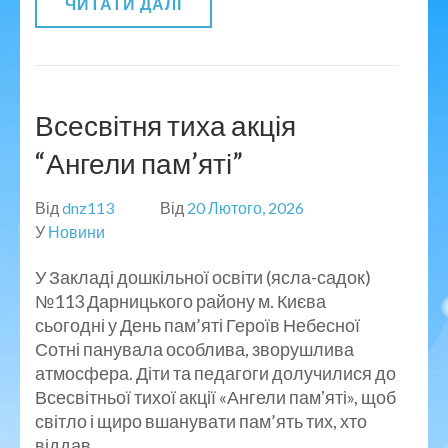
ЧИТАТИ ДАЛІ
Всесвітня тиха акція
“Ангели пам’яті”
Від
dnz113
Від
20 Лютого, 2026
У
Новини
У Закладі дошкільної освіти (ясла-садок)
№113 Дарницького району м. Києва
сьогодні у День пам’яті Героїв Небесної
Сотні панувала особлива, зворушлива
атмосфера. Діти та педагоги долучилися до
Всесвітньої тихої акції «Ангели памʼяті», щоб
світло і щиро вшанувати пам’ять тих, хто
віддав …