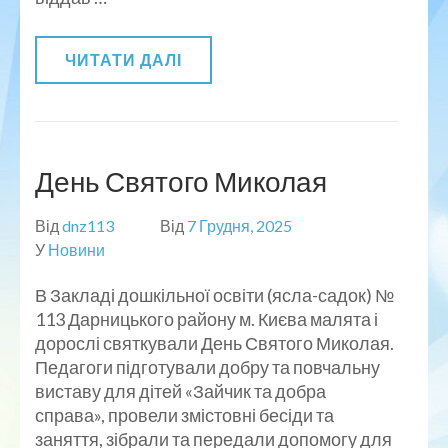
ЧИТАТИ ДАЛІ
День Святого Миколая
Від
dnz113
Від
7 Грудня, 2025
У
Новини
В Закладі дошкільної освіти (ясла-садок) №
113 Дарницького району м. Києва малята і
дорослі святкували День Святого Миколая.
Педагоги підготували добру та повчальну
виставу для дітей «Зайчик та добра
справа», провели змістовні бесіди та
заняття, зібрали та передали допомогу для