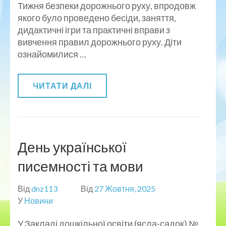
Тижня безпеки дорожнього руху, впродовж
якого було проведено бесіди, заняття,
дидактичні ігри та практичні вправи з
вивчення правил дорожнього руху. Діти
ознайомилися …
ЧИТАТИ ДАЛІ
День української
писемності та мови
Від
dnz113
Від
27 Жовтня, 2025
У
Новини
У Закладі дошкільної освіти (ясла-садок) №